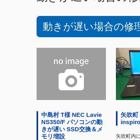
動きが遅い場合の修
中島村 T様 NEC Lavie
矢吹町 
NS350/F パソコンの動
inspi
きが遅い SSD交換＆メ
モリ増設
矢吹町内