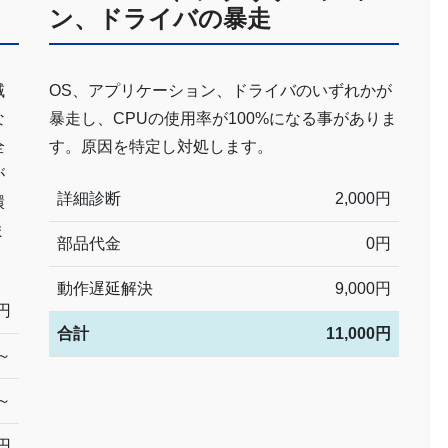
ン、ドライバの暴走
域
OS、アプリケーション、ドライバのいずれかが
な
暴走し、CPUの使用率が100%になる事がありま
全
す。原因を特定し対処します。
が
詳細診断
2,000円
環
ま
部品代金
0円
動作遅延解決
9,000円
0円
合計
11,000円
円～
円～
0円