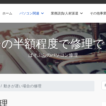
ホーム
パソコン関連
業務請負/人材派遣
その他事
ーの半額程度で修理で
ぱそぷらのパソコン修理
検
動きが遅い場合の修理
理