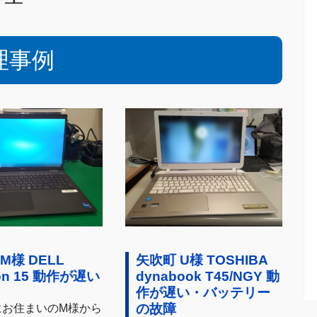
理事例
M様 DELL
矢吹町 U様 TOSHIBA
ron 15 動作が遅い
dynabook T45/NGY 動
作が遅い・バッテリー
の故障
にお住まいのM様から