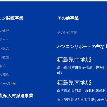
コン関連事業
その他事業
ン修理
その他の事業
ポート
パソコンサポートの主な
ン販売
ン教室
福島県中地域
復旧
郡山市,須賀川市,岩瀬郡（鏡石町
町）
ム開発
福島県南地域
ページ制作
白河市,西白河郡（西郷村,泉崎村
請負/人材派遣事業
※上記以外でも出張可能な場合