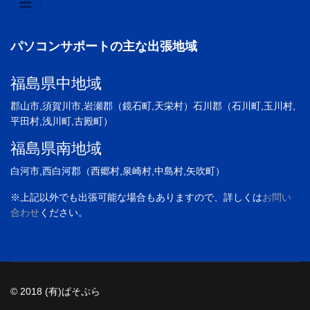
パソコンサポートの主な出張地域
福島県中地域
郡山市,須賀川市,岩瀬郡（鏡石町,天栄村）石川郡（石川町,玉川村,
平田村,浅川町,古殿町）
福島県南地域
白河市,西白河郡（西郷村,泉崎村,中島村,矢吹町）
※上記以外でも出張可能な場合もありますので、詳しくは
お問い
合わせ
ください。
© 2018 (有)ぱそぷら